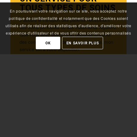
TOUS TYPES DE SOINS
En poursuivant votre navigation sur ce site, vous acceptez notre
politique de confidentialité et notamment que des Cookies soient
J’assure le transport des patients nécessitant
utilisés afin de réaliser des statistiques d'audience, d'améliorer votre
des soins ponctuels ou des traitements réguliers.
expérience d'utilisateur et de vous offrir des contenus personnalisés
Que vous ayez besoin d'un déplacement pour
des consultations ou des soins prolongés, mon
OK
EN SAVOIR PLUS
service est à votre disposition.
DIALYSES :
Transferts réguliers en toute sérénité vers les
centres de dialyse.
CHIMIOTHÉRAPIES :
Déplacements sécurisés et confortables pour
vos traitements.
RADIOTHÉRAPIES :
Un accompagnement fiable pour les trajets
vers les centres spécialisés.
Mon objectif est de garantir votre confort et votre