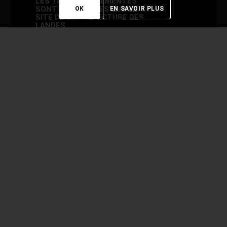
LES TARIFS RÉGLEMENTÉS
SONT DISPONIBLES SUR LE
OK
EN SAVOIR PLUS
SITE DE LA PRÉFECTURE DES
LANDES.
N’HÉSITEZ PAS À ME
CONTACTER POUR PLUS DE
RENSEIGNEMENTS.
Vous pouvez
réserver
7j/7
et 24h/24
06 09
66 14 38
CONTACTEZ-
MOI